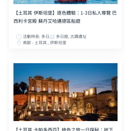
【土耳其 伊斯坦堡】逐色體驗：1-3日私人導覽 巴
西利卡宮殿 蘇丹艾哈邁德區船遊
活動時長: 多日
多日遊, 古蹟遺址
南歐 - 土耳其 , 伊斯坦堡
【土耳其 卡帕多西亞】綠色之旅一日探秘：地下