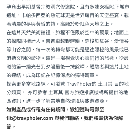
孕育出早期基督宗教洞穴修道院，且有多達36個地下城市
遺址，卡帕多西亞的熱氣球更是世界矚目的天空盛宴，載
著清晨的夢與黃昏的詩，高懸於粉紅色大地之上。
在這片天然美術館裡，旅程不僅限於空中的觀景；地面上
的探際同樣迷人。吉普車越野體驗，穿梭於紅谷、愛情谷
等山谷之間，每一次的轉彎都可能是通往隱秘的風景或已
消逝文明的證物。這是一場視覺與心靈同行的旅途，從晨
曦的第一縷光芒到夕陽最後一抹餘暉，體驗者與這片土地
的連結，成為印記在記憶深處的獨特篇章。
探索更多當地路線，可瀏覽 TravPholer的
土耳其
目的地
分類頁， 亦可參考
土耳其
官方旅遊推廣機構所提供的地
區資訊，進一步了解當地自然環境與旅遊資源。
如對產品或行程有任何疑問，歡迎隨時電郵至
fit@travpholer.com 與我們聯絡，我們將盡快為你解
答。