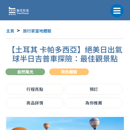
跳
至
主
要
內
主頁
旅行家當地體驗
容
【土耳其 卡帕多西亞】絕美日出氣
球半日吉普車探險：最佳觀景點
自然風光
特色體驗
行程亮點
預訂
商品詳情
為你推薦