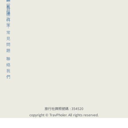
留
私
自
位
隱
由
政
行
策
｜
常
見
問
題
聯
絡
我
們
旅行社牌照號碼 : 354520
copyright © TravPholer. All rights reserved.