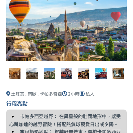
土耳其 . 南歐 . 卡帕多奇亞
2小時
私人
行程亮點
卡帕多西亞越野： 在異星般的壯闊地形中，感受
心跳加速的越野冒險！搭配熱氣球觀賞日出或夕陽。
旅程攝影地點： 駕越野吉普車，穿梭卡帕多西亞