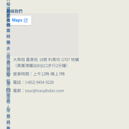
程
資
聯絡我們
旅
關
訊
客
於
旅
支
我
行
援
們
旅
公
團
行
司
時
團
簡
間
｜
介
表
常
媒
旅
大角咀 嘉善街 18號 利奧坊 G707 地舖
見
體
行
（奧運港鐵站B出口步行2分鐘）
問
報
講
題
營業時間：上午12時-晚上7時
導
座
獨
電話：(+852) 9454 9228
崗
旅
立
位
行
電郵：tour@travpholer.com
組
招
團
團
聘
報
｜
名
服
常
務
旅
見
條
行
問
款
團
題