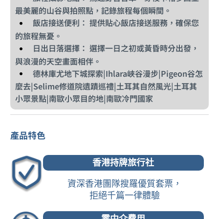
最美麗的山谷與拍照點，記錄旅程每個瞬間。
飯店接送便利： 提供貼心飯店接送服務，確保您
的旅程無憂。
日出日落選擇： 選擇一日之初或黃昏時分出發，
與浪漫的天空畫面相伴。
德林庫尤地下城探索|Ihlara峽谷漫步|Pigeon谷怎
麼去|Selime修道院遺蹟巡禮|土耳其自然風光|土耳其
小眾景點|南歐小眾目的地|南歐冷門國家
產品特色
香港持牌旅行社
資深香港團隊搜羅優質套票，
拒絕千篇一律體驗
零中介費用