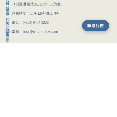
體
行
（奧運港鐵站B出口步行2分鐘）
問
報
講
題
營業時間：上午12時-晚上7時
導
座
獨
電話：(+852) 9454 9228
崗
旅
立
聯絡我們
位
行
組
電郵：tour@travpholer.com
招
團
團
聘
報
｜
名
常
服
見
務
旅
問
條
行
題
款
團
留
自
私
位
由
隱
行
政
｜
策
常
見
問
題