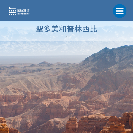
跳
至
主
要
聖多美和普林西比
內
容
-