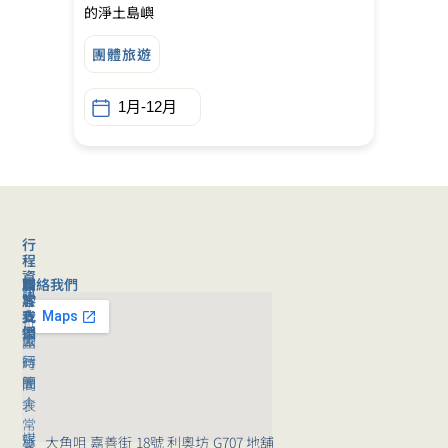
的淨土島嶼
團體旅遊
1月-12月
行
程
資
聯絡我們
旅
關
訊
旅
客
於
支
我
行
援
們
旅
公
團
行
司
時
團
簡
間
｜
介
表
常
媒
旅
大角咀 嘉善街 18號 利奧坊 G707 地舖
見