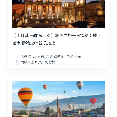
【土耳其 卡帕多西亞】綠色之旅一日探秘：地下
城市 伊哈拉峽谷 孔雀谷
活動時長: 全日
古蹟遺址, 自然風光
南歐 - 土耳其 , 戈雷梅