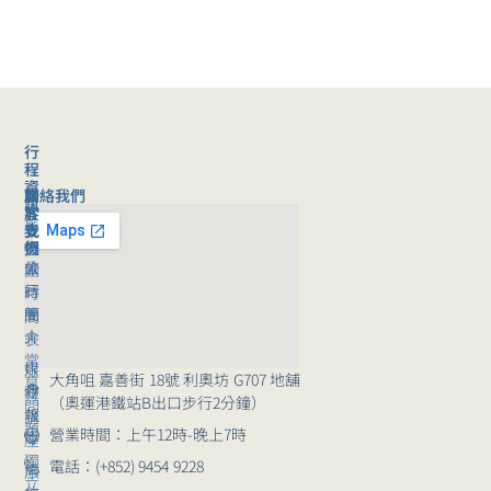
行
程
資
聯絡我們
旅
關
訊
客
於
旅
支
我
行
援
們
旅
公
團
行
司
時
團
簡
間
｜
介
表
常
媒
旅
大角咀 嘉善街 18號 利奧坊 G707 地舖
見
體
行
（奧運港鐵站B出口步行2分鐘）
問
報
講
題
營業時間：上午12時-晚上7時
導
座
獨
電話：(+852) 9454 9228
崗
旅
立