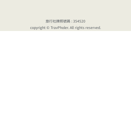
旅行社牌照號碼 : 354520
copyright © TravPholer. All rights reserved.