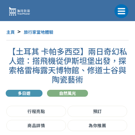
跳
至
主
要
內
主頁
旅行家當地體驗
容
【土耳其 卡帕多西亞】兩日奇幻私
人遊：搭飛機從伊斯坦堡出發，探
索格雷梅露天博物館、修道士谷與
陶瓷藝術
多日遊
自然風光
行程亮點
預訂
商品詳情
為你推薦