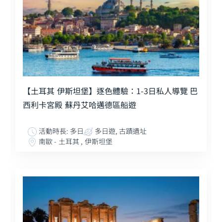
【土耳其 伊斯坦堡】逐色體驗：1-3日私人導覽 巴
西利卡宮殿 蘇丹艾哈邁德區船遊
活動時長: 多日
多日遊, 古蹟遺址
南歐 - 土耳其 , 伊斯坦堡