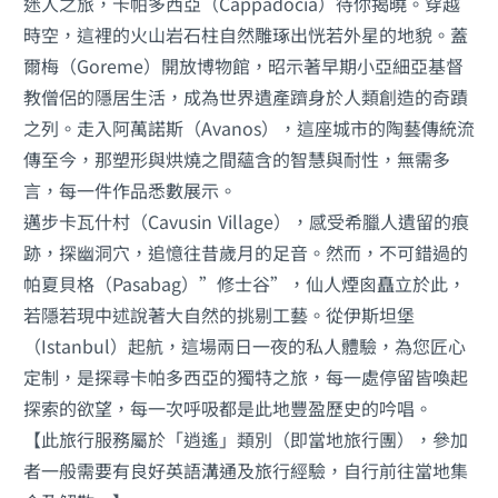
迷人之旅，卡帕多西亞（Cappadocia）待你揭曉。穿越
時空，這裡的火山岩石柱自然雕琢出恍若外星的地貌。蓋
爾梅（Goreme）開放博物館，昭示著早期小亞細亞基督
教僧侶的隱居生活，成為世界遺產躋身於人類創造的奇蹟
之列。走入阿萬諾斯（Avanos），這座城市的陶藝傳統流
傳至今，那塑形與烘燒之間蘊含的智慧與耐性，無需多
言，每一件作品悉數展示。
邁步卡瓦什村（Cavusin Village），感受希臘人遺留的痕
跡，探幽洞穴，追憶往昔歲月的足音。然而，不可錯過的
帕夏貝格（Pasabag）”修士谷”，仙人煙囪矗立於此，
若隱若現中述說著大自然的挑剔工藝。從伊斯坦堡
（Istanbul）起航，這場兩日一夜的私人體驗，為您匠心
定制，是探尋卡帕多西亞的獨特之旅，每一處停留皆喚起
探索的欲望，每一次呼吸都是此地豐盈歷史的吟唱。
【此旅行服務屬於「逍遙」類別（即當地旅行團），參加
者一般需要有良好英語溝通及旅行經驗，自行前往當地集