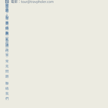
位
行
電郵：tour@travpholer.com
組
招
團
團
聘
報
｜
名
服
常
務
旅
見
條
行
問
款
團
題
留
私
自
位
隱
由
政
行
策
｜
常
見
問
題
聯
絡
我
們