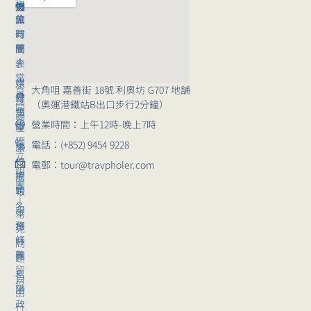
行
援
們
旅
公
團
行
司
時
團
簡
間
｜
介
表
常
媒
旅
大角咀 嘉善街 18號 利奧坊 G707 地舖
見
體
行
（奧運港鐵站B出口步行2分鐘）
問
報
講
題
營業時間：上午12時-晚上7時
導
座
獨
電話：(+852) 9454 9228
崗
旅
立
位
行
電郵：tour@travpholer.com
組
招
團
團
聘
報
｜
名
服
常
務
旅
見
條
行
問
款
團
題
留
私
自
位
隱
由
政
行