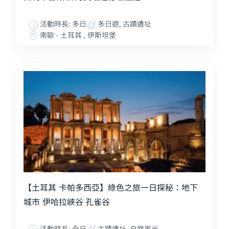
活動時長: 多日
多日遊, 古蹟遺址
南歐 - 土耳其 , 伊斯坦堡
【土耳其 卡帕多西亞】綠色之旅一日探秘：地下
城市 伊哈拉峽谷 孔雀谷
活動時長: 全日
古蹟遺址, 自然風光