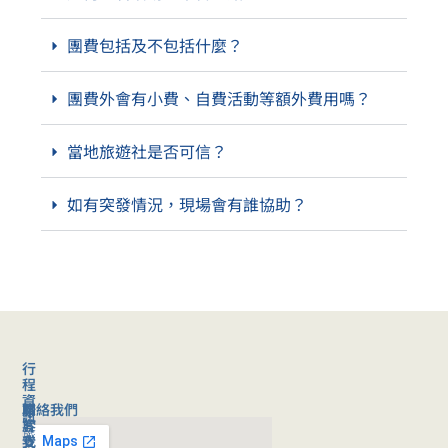
團費包括及不包括什麼？
團費外會有小費、自費活動等額外費用嗎？
當地旅遊社是否可信？
如有突發情況，現場會有誰協助？
行
程
資
聯絡我們
旅
關
訊
客
於
旅
支
我