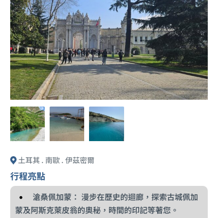
土耳其 . 南歐 . 伊茲密爾
行程亮點
滄桑佩加蒙： 漫步在歷史的迴廊，探索古城佩加
蒙及阿斯克萊皮翁的奧秘，時間的印記等著您。