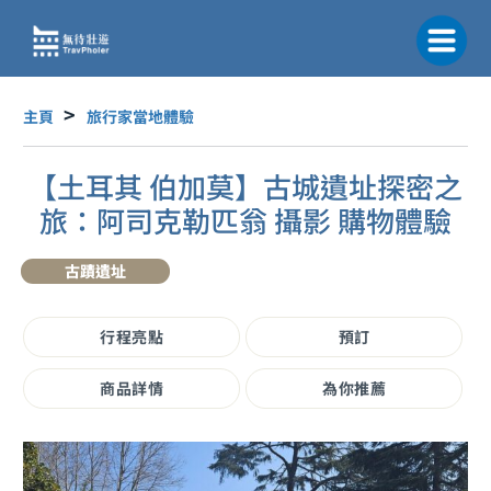
跳
至
主
要
內
主頁
旅行家當地體驗
容
【土耳其 伯加莫】古城遺址探密之
旅：阿司克勒匹翁 攝影 購物體驗
古蹟遺址
行程亮點
預訂
商品詳情
為你推薦