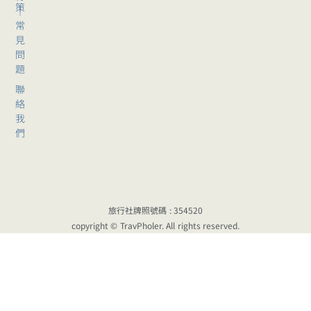
策
｜
常
見
問
題
聯
絡
我
們
旅行社牌照號碼 : 354520
copyright © TravPholer. All rights reserved.