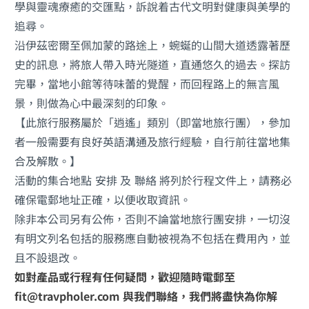
學與靈魂療癒的交匯點，訴說着古代文明對健康與美學的
追尋。
沿伊茲密爾至佩加蒙的路途上，蜿蜒的山間大道透露著歷
史的訊息，將旅人帶入時光隧道，直通悠久的過去。探訪
完畢，當地小館等待味蕾的覺醒，而回程路上的無言風
景，則做為心中最深刻的印象。
【此旅行服務屬於「逍遙」類別（即當地旅行團），參加
者一般需要有良好英語溝通及旅行經驗，自行前往當地集
合及解散。】
活動的集合地點 安排 及 聯絡 將列於行程文件上，請務必
確保電郵地址正確，以便收取資訊。
除非本公司另有公佈，否則不論當地旅行團安排，一切沒
有明文列名包括的服務應自動被視為不包括在費用內，並
且不設退改。
如對產品或行程有任何疑問，歡迎隨時電郵至
fit@travpholer.com 與我們聯絡，我們將盡快為你解