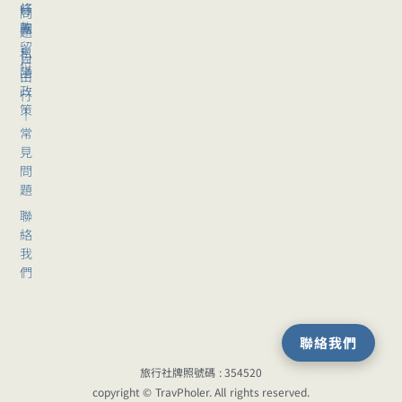
條
行
問
款
團
題
留
私
自
位
隱
由
政
行
策
｜
常
見
問
題
聯
絡
我
們
聯絡我們
旅行社牌照號碼 : 354520
copyright © TravPholer. All rights reserved.