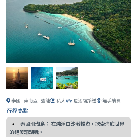
泰國 . 東南亞 . 查龍
私人
包酒店接送
無手續費
行程亮點
泰國珊瑚島： 在純淨白沙灘暢遊，探索海底世界
的絕美珊瑚礁。