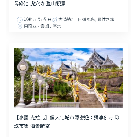
母綠池 虎穴寺 登山觀景
活動時長: 全日
古蹟遺址, 自然風光, 靈性之旅
東南亞 - 泰國 , 喀比
【泰國 克拉比】個人化城市隱密遊：獨享佛寺 珍
珠市集 海景瞭望