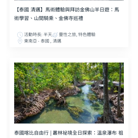
【泰國 清邁】馬術體驗與拜訪金佛山半日遊：馬
術學習、山間騎乘、金佛寺巡禮
活動時長: 半天
靈性之旅, 特色體驗
東南亞 - 泰國 , 清邁
泰國喀比自由行 | 叢林祕境全日探索：溫泉瀑布 祖