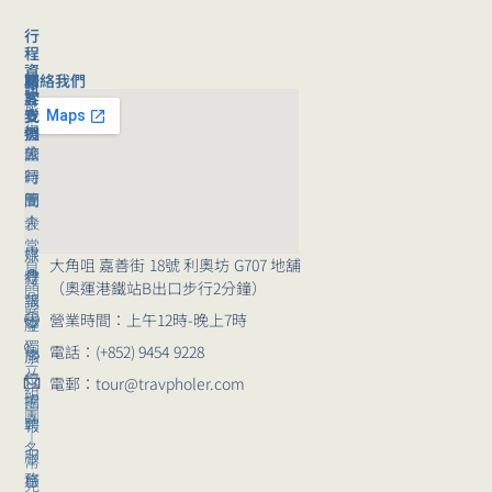
行
程
資
聯絡我們
旅
關
訊
客
於
旅
支
我
行
援
們
旅
公
團
行
司
時
團
簡
間
｜
介
表
常
媒
旅
大角咀 嘉善街 18號 利奧坊 G707 地舖
見
體
行
（奧運港鐵站B出口步行2分鐘）
問
報
講
題
營業時間：上午12時-晚上7時
導
座
獨
電話：(+852) 9454 9228
崗
旅
立
位
行
電郵：tour@travpholer.com
組
招
團
團
聘
報
｜
名
服
常
務
旅
見