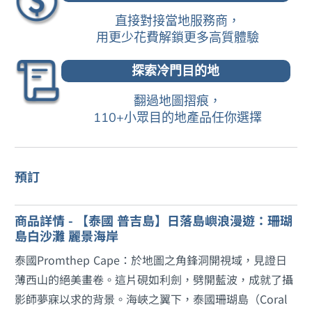
直接對接當地服務商，
用更少花費解鎖更多高質體驗
探索冷門目的地
翻過地圖摺痕，
110+小眾目的地產品任你選擇
預訂
商品詳情 - 【泰國 普吉島】日落島嶼浪漫遊：珊瑚
島白沙灘 麗景海岸
泰國Promthep Cape：於地圖之角鋒洞開視域，見證日
薄西山的絕美畫卷。這片硯如利劍，劈開藍波，成就了攝
影師夢寐以求的背景。海峽之翼下，泰國珊瑚島（Coral