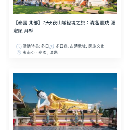
【泰國 北部】7天6夜山城祕境之旅：清邁 臘戍 湄
宏順 拜縣
活動時長: 多日
多日遊, 古蹟遺址, 民族文化
東南亞 - 泰國 , 清邁