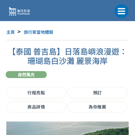
跳
至
主
要
內
主頁
旅行家當地體驗
容
【泰國 普吉島】日落島嶼浪漫遊：
珊瑚島白沙灘 麗景海岸
自然風光
行程亮點
預訂
商品詳情
為你推薦