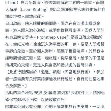
Island）白沙配碧海，通透如同海底世界的一扇窗。而懶
人海岸（Laem Krating）則以沉默的崖壁和未經雕琢的自
然乾坤教人肅然起敬。
日出啟航，映入眼簾的珊瑚島，陽光在白沙灘上織成金
裳，游人躍入澈心海域，或隨魚群探尋幽深，回返人間則
有泰風晚宴等待。Promthep Cape則是觀日落之極致所
在；金紅光輪，徐徐沉入海平面的那一刻，便是人間短暫
寧靜的象徵。至於懶人海岸，隔絕了世俗喧嘩，於靜寂中
讓時間慢慢沉澱。這一趟旅程，從早至晚，給予的不僅是
海與天的交織，更是人與自然和諧共處的暫時共識。
【此旅行服務屬於「逍遙」類別（即當地旅行團），參加
者一般需要有良好英語溝通及旅行經驗，自行前往當地集
合及解散。】
活動的集合地點 安排 及 聯絡 將列於行程文件上，請務必
確保電郵地址正確，以便收取資訊。
除非本公司另有公佈，否則不論當地旅行團安排，一切沒