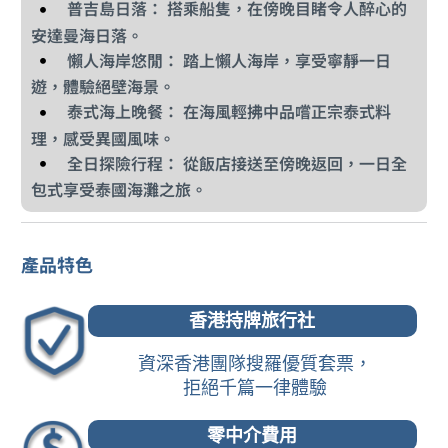
普吉島
日落： 搭乘船隻，在傍晚目睹令人醉心的
安達曼海日落。
懶人海岸悠閒： 踏上懶人海岸，享受寧靜一日
遊，體驗絕壁海景。
泰式海上晚餐： 在海風輕拂中品嚐正宗泰式料
理，感受異國風味。
全日探險行程： 從飯店接送至傍晚返回，一日全
包式享受泰國海灘之旅。
產品特色
香港持牌旅行社
資深香港團隊搜羅優質套票，
拒絕千篇一律體驗
零中介費用