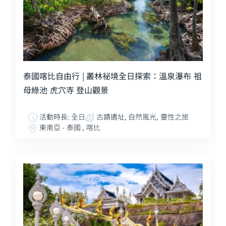
泰國喀比自由行 | 叢林祕境全日探索：溫泉瀑布 祖
母綠池 虎穴寺 登山觀景
活動時長: 全日
古蹟遺址, 自然風光, 靈性之旅
東南亞 - 泰國 , 喀比