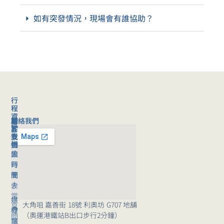
如有突發情況，現場會有誰協助？
行
程
資
聯絡我們
旅
關
訊
客
於
旅
支
我
行
援
們
旅
公
團
行
司
時
團
簡
間
｜
介
表
常
媒
旅
大角咀 嘉善街 18號 利奧坊 G707 地舖
見
體
行
（奧運港鐵站B出口步行2分鐘）
問
報
講