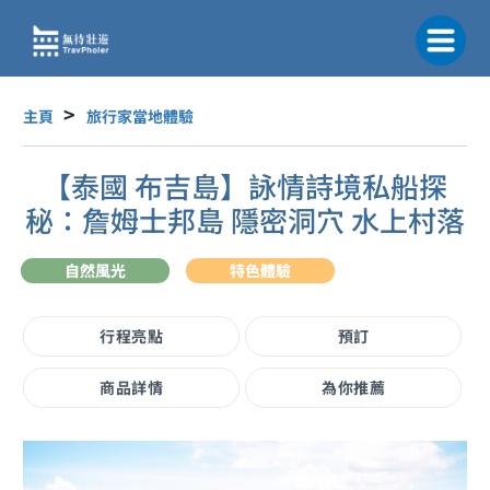
跳
至
主
要
內
主頁
旅行家當地體驗
容
【泰國 布吉島】詠情詩境私船探
秘：詹姆士邦島 隱密洞穴 水上村落
自然風光
特色體驗
行程亮點
預訂
商品詳情
為你推薦