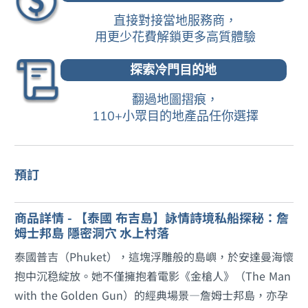
直接對接當地服務商，
用更少花費解鎖更多高質體驗
探索冷門目的地
翻過地圖摺痕，
110+小眾目的地產品任你選擇
預訂
商品詳情 - 【泰國 布吉島】詠情詩境私船探秘：詹
姆士邦島 隱密洞穴 水上村落
泰國普吉（Phuket），這塊浮雕般的島嶼，於安達曼海懷
抱中沉稳綻放。她不僅擁抱着電影《金槍人》（The Man
with the Golden Gun）的經典場景—詹姆士邦島，亦孕