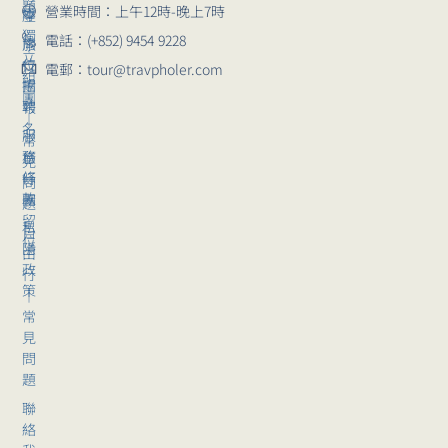
題
營業時間：上午12時-晚上7時
導
座
獨
電話：(+852) 9454 9228
崗
旅
立
位
行
電郵：tour@travpholer.com
組
招
團
團
聘
報
｜
名
服
常
務
旅
見
條
行
問
款
團
題
留
私
自
位
隱
由
政
行
策
｜
常
見
問
題
聯
絡