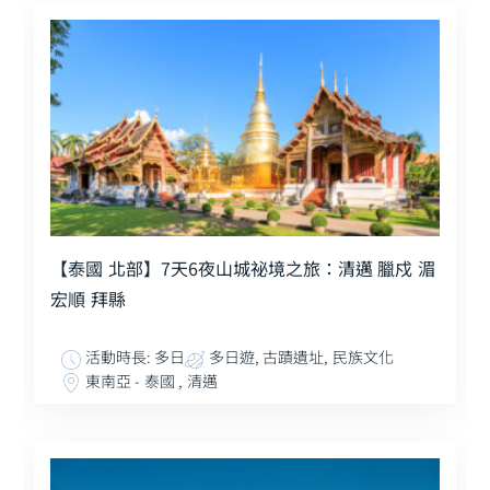
【泰國 北部】7天6夜山城祕境之旅：清邁 臘戍 湄
宏順 拜縣
活動時長: 多日
多日遊, 古蹟遺址, 民族文化
東南亞 - 泰國 , 清邁