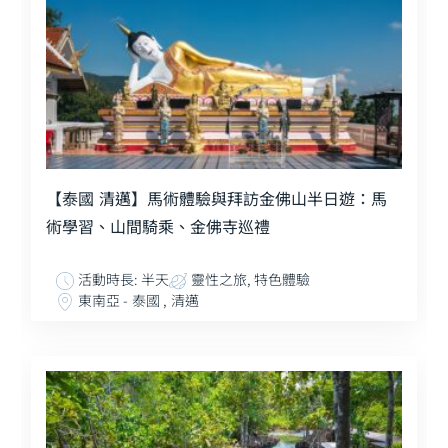
【泰國 清邁】馬術體驗與拜訪金佛山半日遊：馬
術學習、山間騎乘、金佛寺巡禮
活動時長: 半天
靈性之旅, 特色體驗
東南亞 - 泰國 , 清邁