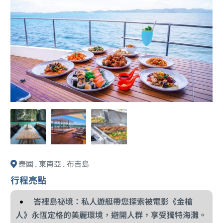
泰國 . 東南亞 . 布吉島
行程亮點
峇裡島祕境：私人遊艇帶您探索被電影《金槍
人》永恆定格的美麗環境，避開人群，享受獨特海灘。