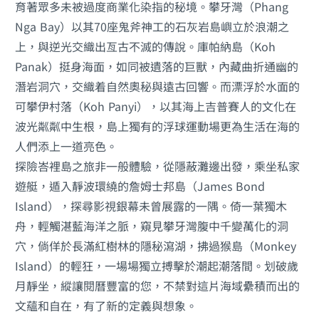
育著眾多未被過度商業化染指的秘境。攀牙灣（Phang
Nga Bay）以其70座鬼斧神工的石灰岩島嶼立於浪潮之
上，與逆光交織出亙古不滅的傳說。庫帕納島（Koh
Panak）挺身海面，如同被遺落的巨獸，內藏曲折通幽的
潛岩洞穴，交織着自然奧秘與遠古回響。而漂浮於水面的
可攀伊村落（Koh Panyi），以其海上吉普賽人的文化在
波光粼粼中生根，島上獨有的浮球運動場更為生活在海的
人們添上一道亮色。
探險峇裡島之旅非一般體驗，從隱蔽灘邊出發，乘坐私家
遊艇，遁入靜波環繞的詹姆士邦島（James Bond
Island），探尋影視銀幕未曾展露的一隅。倚一葉獨木
舟，輕觸湛藍海洋之脈，窺見攀牙灣腹中千變萬化的洞
穴，倘佯於長滿紅樹林的隱秘瀉湖，拂過猴島（Monkey
Island）的輕狂，一場場獨立搏擊於潮起潮落間。划破歲
月靜坐，縱讓閱曆豐富的您，不禁對這片海域纍積而出的
文蘊和自在，有了新的定義與想象。