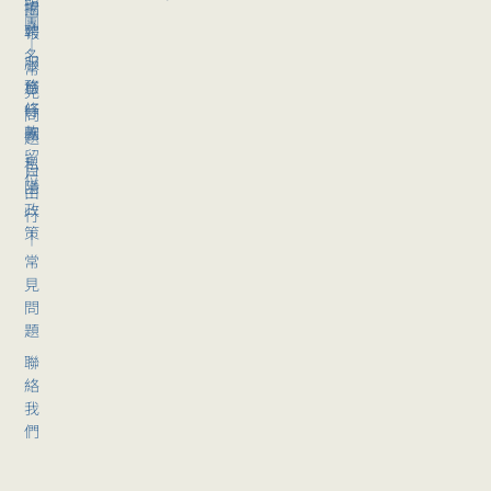
招
團
團
聘
報
｜
名
服
常
務
旅
見
條
行
問
款
團
題
留
私
自
位
隱
由
政
行
策
｜
常
見
問
題
聯
絡
我
們