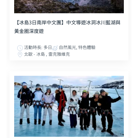
【冰島3日南岸中文團】中文導遊冰洞冰川藍湖與
黃金圈深度遊
活動時長: 多日
自然風光, 特色體驗
北歐 - 冰島 , 雷克雅維克