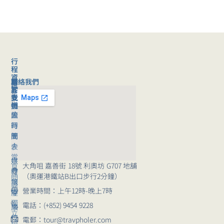
行
程
資
聯絡我們
旅
關
訊
客
於
旅
支
我
行
援
們
旅
公
團
行
司
時
團
簡
間
｜
介
表
常
媒
旅
大角咀 嘉善街 18號 利奧坊 G707 地舖
見
體
行
（奧運港鐵站B出口步行2分鐘）
問
報
講
題
營業時間：上午12時-晚上7時
導
座
獨
電話：(+852) 9454 9228
崗
旅
立
位
行
電郵：tour@travpholer.com
組