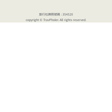
旅行社牌照號碼 : 354520
copyright © TravPholer. All rights reserved.