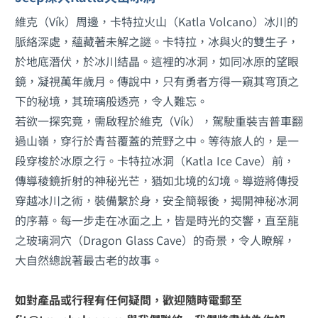
維克（Vík）周邊，卡特拉火山（Katla Volcano）冰川的
脈絡深處，蘊藏著未解之謎。卡特拉，冰與火的雙生子，
於地底潛伏，於冰川結晶。這裡的冰洞，如同冰原的望眼
鏡，凝視萬年歲月。傳說中，只有勇者方得一窺其穹頂之
下的秘境，其琉璃般透亮，令人難忘。
若欲一探究竟，需啟程於維克（Vík），駕駛重裝吉普車翻
過山嶺，穿行於青苔覆蓋的荒野之中。等待旅人的，是一
段穿梭於冰原之行。卡特拉冰洞（Katla Ice Cave）前，
傳導稜鏡折射的神秘光芒，猶如北境的幻境。導遊將傳授
穿越冰川之術，裝備繫於身，安全簡報後，揭開神秘冰洞
的序幕。每一步走在冰面之上，皆是時光的交響，直至龍
之玻璃洞穴（Dragon Glass Cave）的奇景，令人瞭解，
大自然總說著最古老的故事。
如對產品或行程有任何疑問，歡迎隨時電郵至