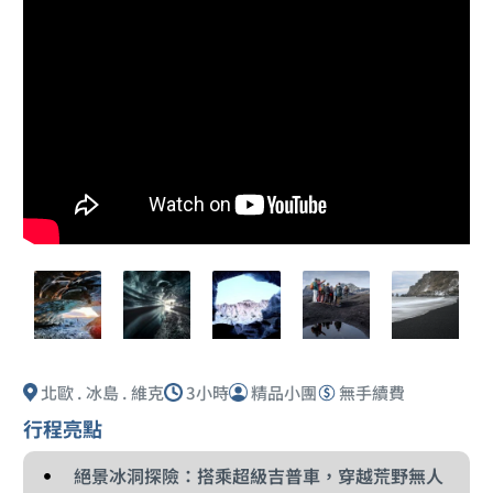
北歐 . 冰島 . 維克
3小時
精品小團
無手續費
行程亮點
絕景冰洞探險：搭乘超級吉普車，穿越荒野無人