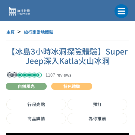
跳
至
主
要
內
主頁
旅行家當地體驗
容
【冰島3小時冰洞探險體驗】Super
Jeep深入Katla火山冰洞
1107 reviews
自然風光
特色體驗
行程亮點
預訂
商品詳情
為你推薦