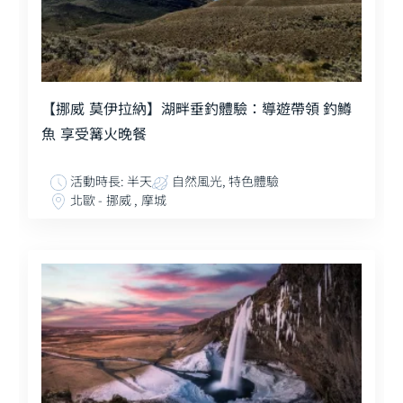
【挪威 莫伊拉納】湖畔垂釣體驗：導遊帶領 釣鱒
魚 享受篝火晚餐
活動時長: 半天
自然風光, 特色體驗
北歐 - 挪威 , 摩城