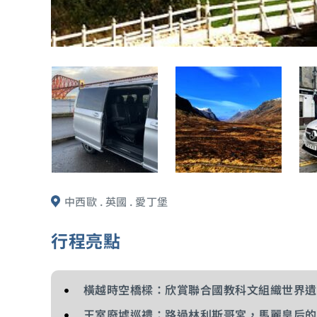
中西歐 . 英國 . 愛丁堡
行程亮點
橫越時空橋樑：欣賞聯合國教科文組織世界遺
王室廢墟巡禮：路過林利斯哥宮，馬麗皇后的