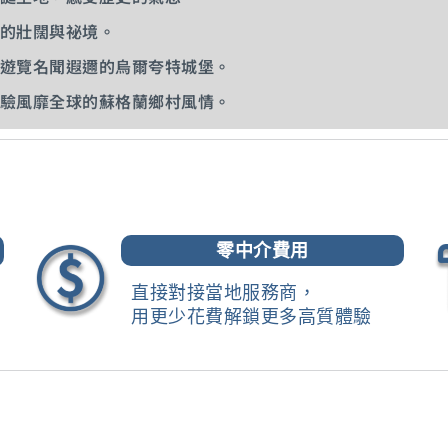
的壯闊與祕境。
遊覽名聞遐邇的烏爾夸特城堡。
驗風靡全球的蘇格蘭鄉村風情。
零中介費用
直接對接當地服務商，
用更少花費解鎖更多高質體驗