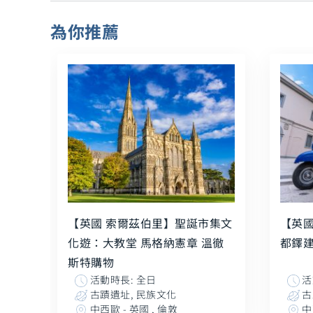
為你推薦
【英國 索爾茲伯里】聖誕市集文
【英國
化遊：大教堂 馬格納憲章 溫徹
都鐸建
斯特購物
活動時長: 全日
活
古蹟遺址, 民族文化
古
中西歐 - 英國 , 倫敦
中