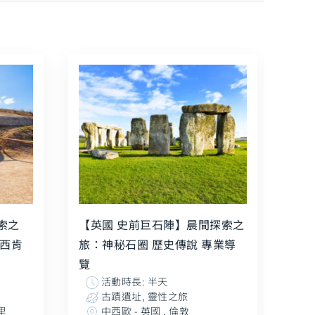
索之
【英國 史前巨石陣】晨間探索之
 西肯
旅：神秘石圈 歷史傳說 專業導
覽
活動時長: 半天
古蹟遺址, 靈性之旅
里
中西歐 - 英國 , 倫敦