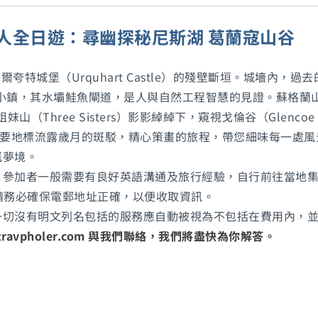
私人全日遊：尋幽探秘尼斯湖 葛蘭寇山谷
烏爾夸特城堡（Urquhart Castle）的殘壁斷垣。城墻
亞風情小鎮，其水壩鮭魚閘道，是人與自然工程智慧的見證。蘇格
（Three Sisters）影影綽綽下，窺視戈倫谷（Glencoe 
alace）等重要地標流露歲月的斑駁，精心策畫的旅程，帶您細味
嵐夢境。
，參加者一般需要有良好英語溝通及旅行經驗，自行前往當地
，請務必確保電郵地址正確，以便收取資訊。
一切沒有明文列名包括的服務應自動被視為不包括在費用內，
avpholer.com 與我們聯絡，我們將盡快為你解答。