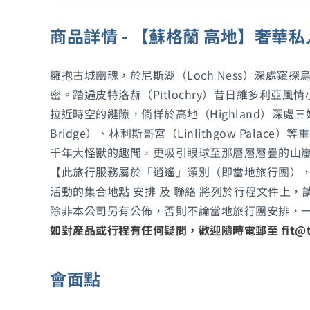
商品詳情 - 【蘇格蘭 高地】奢華
擁抱古城幽魂，於尼斯湖（Loch Ness）深處窺探
密。踏遍皮特洛赫（Pitlochry）昔日維多利
拉近時空的縫隙，倘佯於高地（Highland）深處三姐妹山
Bridge）、林利斯哥宮（Linlithgow P
千年大怪獸的趣聞，更吸引眼球至那層層層疊的山
【此旅行服務屬於「逍遙」類別（即當地旅行團）
活動的集合地點 安排 及 聯絡 將列於行程文件上
除非本公司另有公佈，否則不論當地旅行團安排，
如對產品或行程有任何疑問，歡迎隨時電郵至 fit@tr
會面點