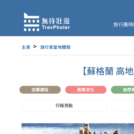
跳
至
主
旅行團時
要
內
容
主頁
旅行家當地體驗
【蘇格蘭 高
古蹟遺址
民族文化
自然
行程亮點