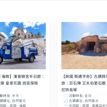
 倫敦】漢普頓宮半日遊：
【英國 斯通亨奇】古蹟探
築 皇家花園 迷宮探險
旅：巨石陣 艾夫伯里石圈
尼特長塚
動時長: 半天
活動時長: 全日
蹟遺址, 自然風光
古蹟遺址, 自然風光
西歐 - 英國 , 倫敦
中西歐 - 英國 , 索爾茲伯