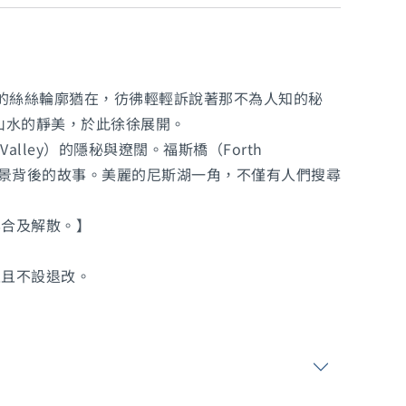
內，過去的絲絲輪廓猶在，彷彿輕輕訴說著那不為人知的秘
蘭山水的靜美，於此徐徐展開。
Valley）的隱秘與遼闊。福斯橋（Forth
每一處風景背後的故事。美麗的尼斯湖一角，不僅有人們搜尋
集合及解散。】
並且不設退改。