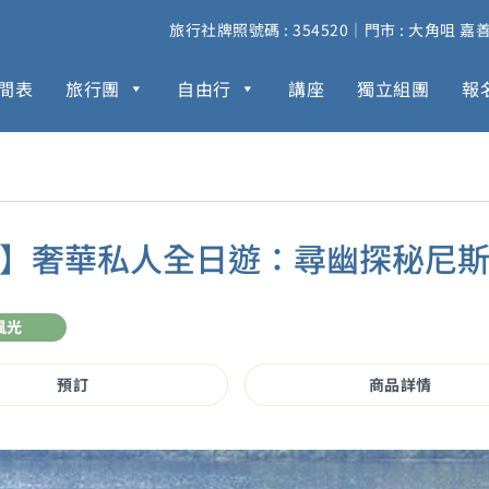
旅行社牌照號碼 : 354520｜門市 : 大角咀 嘉善街 
間表
旅行團
自由行
講座
獨立組團
報
地】奢華私人全日遊：尋幽探秘尼斯
風光
預訂
商品詳情