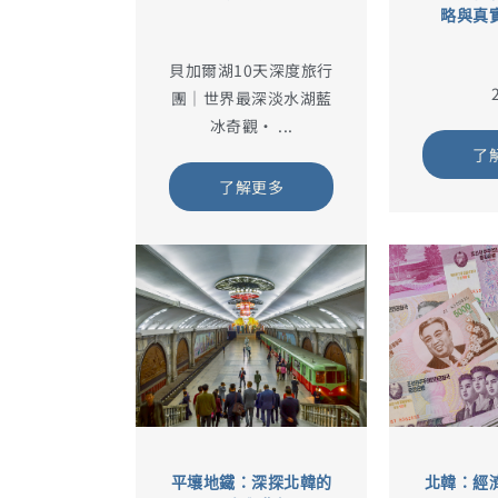
略與真
貝加爾湖10天深度旅行
2
團｜世界最深淡水湖藍
冰奇觀・ ...
了
了解更多
平壤地鐵：深探北韓的
北韓：經