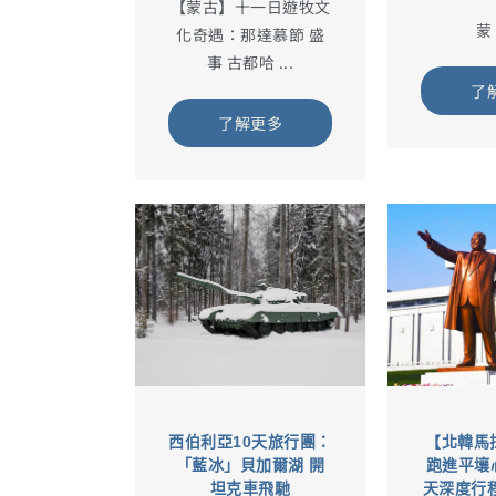
【蒙古】十一日遊牧文
蒙 .
化奇遇：那達慕節 盛
事 古都哈 ...
了
了解更多
西伯利亞10天旅行團：
【北韓馬拉
「藍冰」貝加爾湖 開
跑進平壤
坦克車飛馳
天深度行