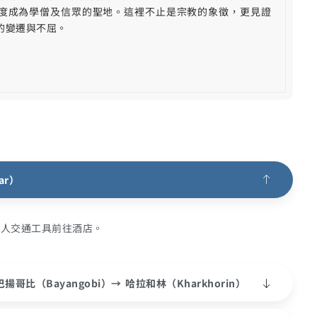
度成為學僧及信眾的聖地。這裡不止是宗教的象徵，更見證
的變遷與不屈。
ar）
乘私人交通工具前往酒店。
巴揚哥比（Bayangobi）→ 哈拉和林（Kharkhorin）