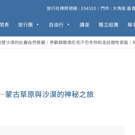
旅行社牌照號碼 : 354520｜門市 : 大角咀 嘉善街 
間表
旅行團
自由行
講座
獨立組團
報
訪南戈壁沙漠的壯麗自然景觀｜參觀額爾德尼克汗巴寺院和走訪遊牧家庭
—蒙古草原與沙漠的神秘之旅