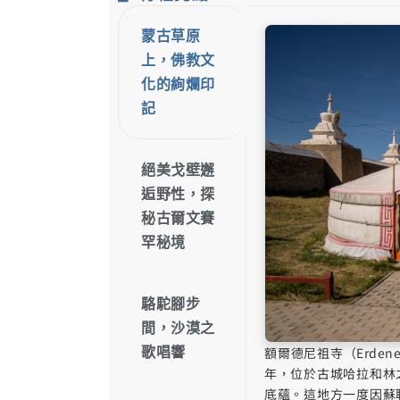
蒙古草原
上，佛教文
化的絢爛印
記
絕美戈壁邂
逅野性，探
秘古爾文賽
罕秘境
駱駝腳步
間，沙漠之
額爾德尼祖寺（Erdene
歌唱響
年，位於古城哈拉和林
底蘊。這地方一度因蘇