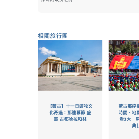
相關旅行團​
【蒙古】十一日遊牧文
蒙古那達
化奇遇：那達慕節 盛
時間、地
事 古都哈拉和林
看3大「
典