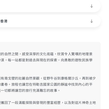
 香港
麗的自然之間，感受深厚的文化底蘊，欣賞令人驚嘆的地理景
沙漠，每一站都是對過去與現在的探索，向勇敢的遊牧民族學
還有南戈壁的壯麗自然景觀，從野牛谷到康格爾沙丘，再到被夕
的畫卷。旅程也讓您在特勒吉國家公園的靜謐中找到內心的平
這一切都將讓您的旅行充滿難忘的故事。
更攜回了一段滿載探險與發現的豐富經歷，以及對這片神奇土地