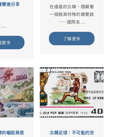
實賽後分享
在遙遠的北韓，隱藏著
一個極其特殊的展覽館
——國際友 ...
 ...
了解更多
解更多
濟的崛起與衰
北韓足球：不可能的世