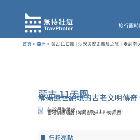
跳
至
主
旅行團時
要
內
容
首頁
亞洲
蒙古11日團 | 沙漠與歷史體驗之旅｜走
蒙古 11天團
解碼遺世絕境的古老文明傳奇
1-12月出發
HK$37,900起
舒適小團出發 (只要2位以上即可成團)
當地頂級酒店 (等同香港⭐⭐⭐ 或以上)
▋ 行程亮點