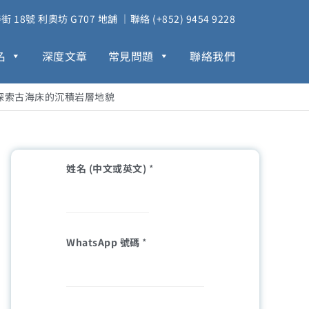
18號 利奧坊 G707 地舖 ｜聯絡 (+852) 9454 9228
名
深度文章
常見問題
聯絡我們
｜探索古海床的沉積岩層地貌
姓名 (中文或英文)
*
WhatsApp 號碼
*