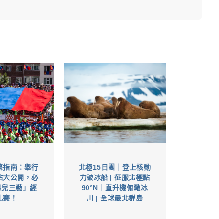
慕指南：舉行
北極15日團｜登上核動
點大公開，必
力破冰船 | 征服北極點
男兒三藝」經
90°N｜直升機俯瞰冰
比賽！
川 | 全球最北群島