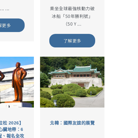
.. ...
乘坐全球最強核動力破
冰船「50年勝利號」
（50 Y ...
解更多
了解更多
松 2026】
北韓：國際友誼的展覽
心臟地帶：6
程、報名全攻