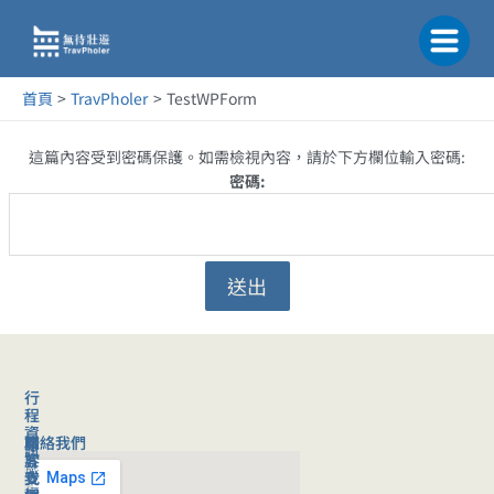
跳
至
主
要
首頁
TravPholer
TestWPForm
內
容
這篇內容受到密碼保護。如需檢視內容，請於下方欄位輸入密碼:
密碼:
行
程
資
聯絡我們
旅
關
訊
客
於
旅
支
我
行