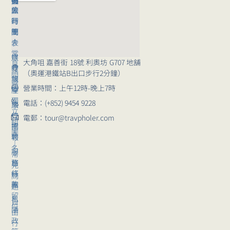
援
們
旅
公
團
行
司
時
團
簡
間
｜
介
表
常
媒
旅
大角咀 嘉善街 18號 利奧坊 G707 地舖
見
體
行
（奧運港鐵站B出口步行2分鐘）
問
報
講
題
營業時間：上午12時-晚上7時
導
座
獨
電話：(+852) 9454 9228
崗
旅
立
位
行
電郵：tour@travpholer.com
組
招
團
團
聘
報
｜
名
服
常
務
旅
見
條
行
問
款
團
題
留
私
自
位
隱
由
政
行