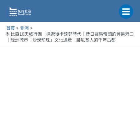
跳
至
主
要
首頁
非洲
內
利比亞10天旅行團｜探索後卡達菲時代｜昔日羅馬帝國的貿易港口
容
｜綠洲城市「沙漠珍珠」文化遺產｜腓尼基人的千年古都
利 比 亞 1 0 天 團