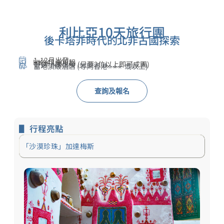
利比亞10天旅行團
後卡塔非時代的北非古國探索
1-12月出發
HK$43,900起
舒適小團出發 (只要2位以上即可成團)
當地頂級酒店 (等同香港⭐⭐⭐ 或以上)
查詢及報名
▋ 行程亮點
「沙漠珍珠」加達梅斯