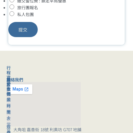
繳交留位費 : 鎖定早鳥優惠
旅行團報名
私人包團
提交
行
程
資
聯絡我們
旅
關
訊
客
於
旅
支
我
行
援
們
旅
公
團
行
司
時
團
簡
間
｜
介
表
常
媒
旅
大角咀 嘉善街 18號 利奧坊 G707 地舖
見
體