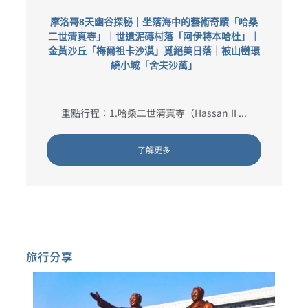
摩洛哥8天幽谷探秘｜坐落海中的藝術奇蹟「哈桑
二世清真寺」｜世遺泥磚村落「阿伊特本哈杜」｜
金黃沙丘「梅爾祖卡沙漠」覓絕美日落｜被山巒環
繞小城「舍夫沙萬」
重點行程：1.哈桑二世清真寺（Hassan II ...
了解更多
旅行分享