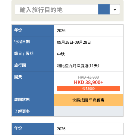
Search
年份
2026
行程日期
09月18日-09月28日
節日 / 假期
中秋
旅行團
利比亞九月深度遊(11天）
團費
HKD 43,900
HKD 38,900+
慳$5000
成團狀態
快將成團 早鳥優惠
了解更多
年份
2026