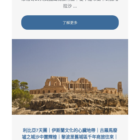
拉沙 ...
了解更多
利比亞7天團｜伊斯蘭文化的心臟地帶｜古羅馬廢
墟之城沙中露輝煌｜黎波里舊城區千年商旅往來｜