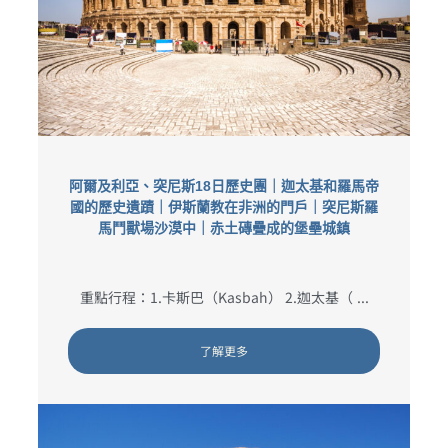
阿爾及利亞、突尼斯18日歷史團｜迦太基和羅馬帝
國的歷史遺蹟｜伊斯蘭教在非洲的門戶｜突尼斯羅
馬鬥獸場沙漠中｜赤土磚疊成的堡壘城鎮
重點行程：1.卡斯巴（Kasbah） 2.迦太基（ ...
了解更多