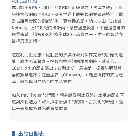
利比亞介紹
你可能不知道，利比亞的加達梅斯被譽為「沙漠之珠」，這
座迷宮般的綠洲小鎮，擁有世界上最完整的泥磚建築群，還
是古羅馬帝國的南部前哨！更有趣的是，納夫沙山（Jebel
Nafusa）上12世紀的卡斯爾·哈吉堡壘穀倉，不僅是當地的
農業奇蹟，還被BBC評為全球80大瑰寶之一，古人的智慧在
這裡展露無遺。
這趟利比亞之旅，從壯麗的沙漠綠洲到保存完好的古羅馬遺
址，處處充滿驚喜。在薩布拉塔的古羅馬劇院，感受公元
161年以來的歷史演出；在列比斯·馬吉納，探索腓尼基貿
易的繁榮遺跡；在蓋里安（Gharyan），走進獨特的穴居建
築，感受與自然結合的生活方式。
加入TravPholer 旅行團，親身感受利比亞這片土地的歷史厚
度與文化魅力！深入探索沙漠中的奇蹟、古文明的輝煌，讓
每一天都成為難忘的冒險故事。
▋ 出發日期表