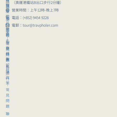
行
（奧運港鐵站B出口步行2分鐘）
問
報
講
題
營業時間：上午12時-晚上7時
導
座
獨
電話：(+852) 9454 9228
崗
旅
立
位
行
電郵：tour@travpholer.com
組
招
團
團
聘
報
｜
名
服
常
務
旅
見
條
行
問
款
團
題
留
私
自
位
隱
由
政
行
策
｜
常
見
問
題
聯