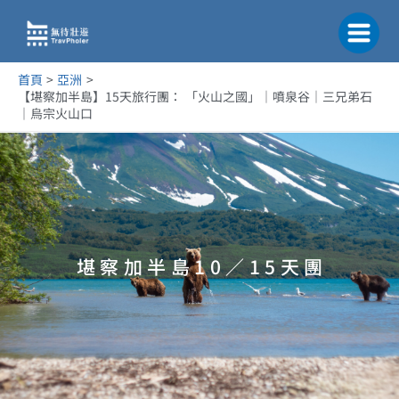
跳
至
主
要
首頁
亞洲
內
【堪察加半島】15天旅行團： 「火山之國」｜噴泉谷｜三兄弟石
容
｜烏宗火山口​
堪 察 加 半 島 1 0 ／ 1 5 天 團