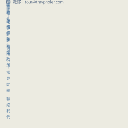
位
行
電郵：tour@travpholer.com
組
招
團
團
聘
報
｜
名
服
常
務
旅
見
條
行
問
款
團
題
留
私
自
位
隱
由
政
行
策
｜
常
見
問
題
聯
絡
我
們