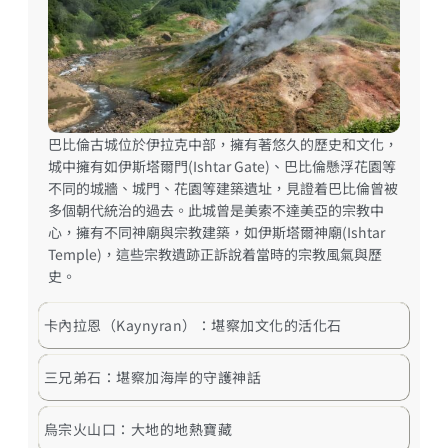
巴比倫古城位於伊拉克中部，擁有著悠久的歷史和文化，
城中擁有如伊斯塔爾門(Ishtar Gate)、巴比倫懸浮花園等
不同的城牆、城門、花園等建築遺址，見證着巴比倫曾被
多個朝代統治的過去。此城曾是美索不達美亞的宗教中
心，擁有不同神廟與宗教建築，如伊斯塔爾神廟(Ishtar
Temple)，這些宗教遺跡正訴說着當時的宗教風氣與歷
史。
卡內拉恩（Kaynyran）：堪察加文化的活化石
三兄弟石：堪察加海岸的守護神話
烏宗火山口：大地的地熱寶藏