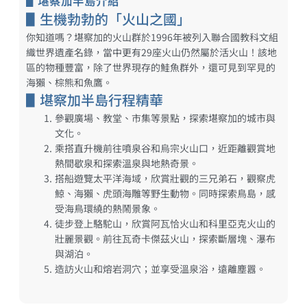
▋堪察加半島介紹
▋生機勃勃的「火山之國」
你知道嗎？堪察加的火山群於1996年被列入聯合國教科文組
織世界遺產名錄，當中更有29座火山仍然屬於活火山！該地
區的物種豐富，除了世界現存的鮭魚群外，還可見到罕見的
海獺、棕熊和魚鷹。
▋堪察加半島行程精華
參觀廣場、教堂、市集等景點，探索堪察加的城市與
文化。
乘搭直升機前往噴泉谷和烏宗火山口，近距離觀賞地
熱間歇泉和探索溫泉與地熱奇景。
搭船遊覽太平洋海域，欣賞壯觀的三兄弟石，觀察虎
鯨、海獺、虎頭海雕等野生動物。同時探索鳥島，感
受海鳥環繞的熱鬧景象。
徒步登上駱駝山，欣賞阿瓦恰火山和科里亞克火山的
壯麗景觀。前往瓦奇卡傑茲火山，探索斷層塊、瀑布
與湖泊。
造訪火山和熔岩洞穴；並享受溫泉浴，遠離塵囂。