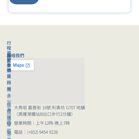
行
程
資
聯絡我們
旅
關
訊
客
於
旅
支
我
行
援
們
旅
公
團
行
司
時
團
簡
間
｜
介
表
常
媒
旅
大角咀 嘉善街 18號 利奧坊 G707 地舖
見
體
行
（奧運港鐵站B出口步行2分鐘）
問
報
講
題
營業時間：上午12時-晚上7時
導
座
獨
電話：(+852) 9454 9228
崗
旅
立