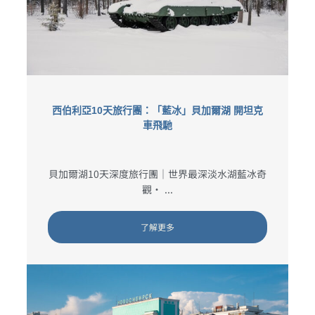
西伯利亞10天旅行團：「藍冰」貝加爾湖 開坦克
車飛馳
貝加爾湖10天深度旅行團｜世界最深淡水湖藍冰奇
觀・ ...
了解更多