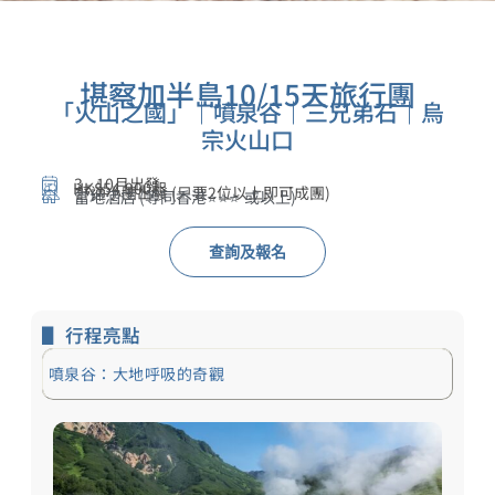
堪察加半島10/15天旅行團
「火山之國」｜噴泉谷｜三兄弟石｜烏
宗火山口​
3 - 10月出發
HK$54,900起
舒適小團出發 (只要2位以上即可成團)
當地酒店 (等同香港⭐⭐⭐ 或以上)
查詢及報名
▋ 行程亮點
噴泉谷：大地呼吸的奇觀