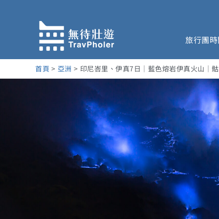
跳
至
主
旅行團時
要
內
容
首頁
亞洲
印尼峇里、伊真7日｜藍色熔岩伊真火山｜