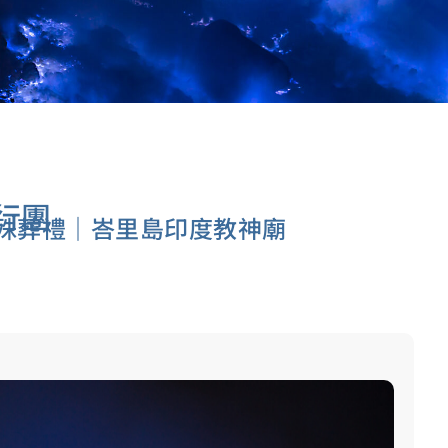
行團
殊葬禮｜峇里島印度教神廟