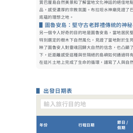
賞巴厘島自然美景和了解當地文化神話的絕佳地
品，感受濃厚的宗教氛圍。布拉坦水神廟見證了
底蘊的理想之地。
▋圖魯安島：堅守古老葬禮傳統的神秘
另一個令人好奇的目的地是圖魯安島，當地居民
特別選定的樹木下自然風化，見證了當地對於生
映了圖魯安人對靈魂回歸大自然的信念，也凸顯
下，近距離感受這種與世隔絕的島嶼如何通過特
在這片土地上完成了生命的循環，譜寫了人與自
▋ 出發日期表
節日 /
年份
行程日期
假期