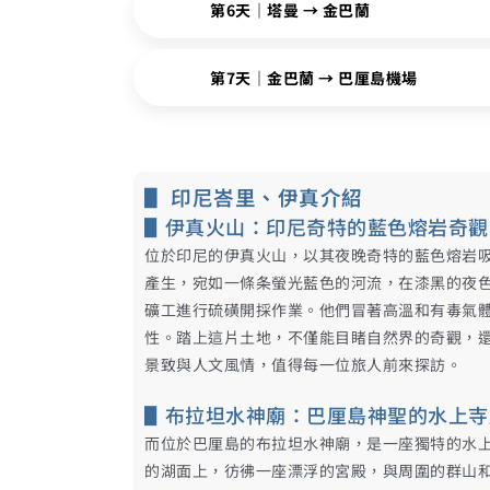
第6天｜塔曼 → 金巴蘭
第7天｜金巴蘭 → 巴厘島機場
▋ 印尼峇里、伊真介紹
▋伊真火山：印尼奇特的藍色熔岩奇觀
位於印尼的伊真火山，以其夜晚奇特的藍色熔岩
產生，宛如一條条螢光藍色的河流，在漆黑的夜
礦工進行硫磺開採作業。他們冒著高溫和有毒氣
性。踏上這片土地，不僅能目睹自然界的奇觀，
景致與人文風情，值得每一位旅人前來探訪。
▋布拉坦水神廟：巴厘島神聖的水上寺
而位於巴厘島的布拉坦水神廟，是一座獨特的水上
的湖面上，彷彿一座漂浮的宮殿，與周圍的群山