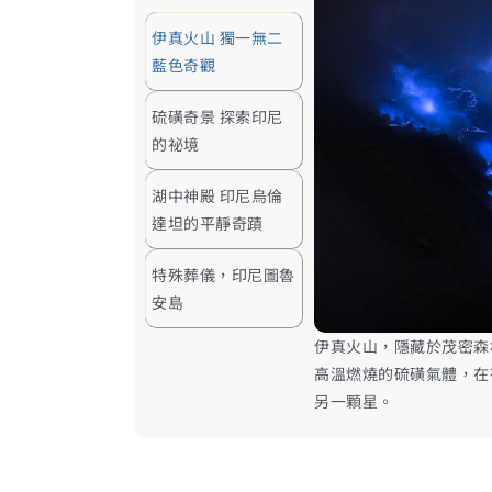
伊真火山 獨一無二
藍色奇觀
硫磺奇景 探索印尼
的祕境
湖中神殿 印尼烏倫
達坦的平靜奇蹟
特殊葬儀，印尼圖魯
安島
伊真火山，隱藏於茂密森
高溫燃燒的硫磺氣體，在
另一顆星。