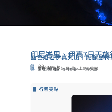
印尼峇里、伊真7日天旅
藍色熔岩伊真火山｜骷顱島特
全年
HK$13,900起
舒適小團出發 (只要2位以上即可成團)
當地頂級酒店 (等同香港⭐⭐⭐ 或以上)
▋ 行程亮點