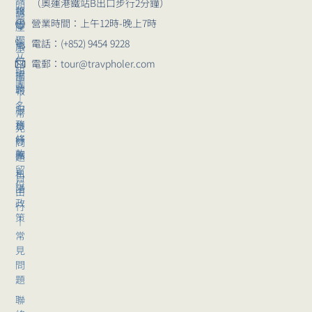
（奧運港鐵站B出口步行2分鐘）
問
報
講
題
營業時間：上午12時-晚上7時
導
座
獨
電話：(+852) 9454 9228
崗
旅
立
位
行
電郵：tour@travpholer.com
組
招
團
團
聘
報
｜
名
服
常
務
旅
見
條
行
問
款
團
題
留
私
自
位
隱
由
政
行
策
｜
常
見
問
題
聯