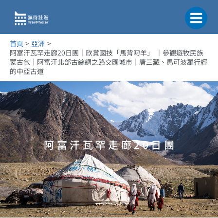
跳
至
主
要
首頁
亞洲
內
阿富汗瓦罕走廊20日團｜欣賞國技「馬背叼羊」 ｜參觀遊牧民族
容
蒙古包｜阿富汗北部古絲綢之路交匯城市｜唐三藏、馬可波羅行經
的中亞古道
阿 富 汗 瓦 罕 走 廊 2 0 日 團