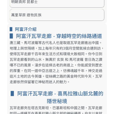
明朝貢邦 昆都士​
萬里草原 遊牧民族​
▋ 阿富汗介紹
▋ 阿富汗瓦罕走廊 - 穿越時空的絲路通道
唐三藏、馬可波羅等古代名人也是取道瓦罕走廊進出中國。
地理上與世隔絕，加上每年只有約3個月空間氣候合適到訪，
使得瓦罕走廊千百年來生活方式和環境大致相同。你今日到
瓦罕走廊看到的山水，無異於 玄奘 和 馬可波羅 昔日為之讚
嘆不已的風景。漫步在這條古老的商道上，你能感受到歷史
的厚重。在同一道中亞古道之上，彷彿魂越千年，神交走過
這片土地的古今英雄。從絲綢之路的黃金時代到今天，瓦罕
走廊依然保留著它神秘而迷人的魅力。
▋ 阿富汗瓦罕走廊 - 喜馬拉雅山脈北麓的
隱世秘境
瓦罕走廊夾在塔吉克斯坦、巴基斯坦和中國之間，瓦罕走廊
如同一條橫亙在喜馬拉雅山脈北部的神秘通道，自古以來就