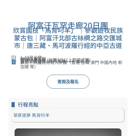
阿富汗瓦罕走廊20日團
欣賞國技「馬背叼羊」 ｜參觀遊牧民族
蒙古包｜阿富汗北部古絲綢之路交匯城
市｜唐三藏、馬可波羅行經的中亞古道
1-12月出發
HK$69,900起
舒適小團出發 (只要2位以上即可成團)
當地頂級酒店 (等同香港⭐⭐⭐ 或以上)
歡迎不同護照持有人參團（香港 台灣 澳門 中國內地 新
加坡 等）
查詢及報名
▋ 行程亮點
草原逐夢 馬背叼羊​