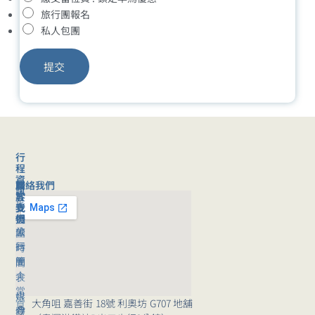
旅行團報名
私人包團
提交
行
程
資
聯絡我們
旅
關
訊
客
於
旅
支
我
行
援
們
旅
公
團
行
司
時
團
簡
間
｜
介
表
常
媒
旅
大角咀 嘉善街 18號 利奧坊 G707 地舖
見
體
行