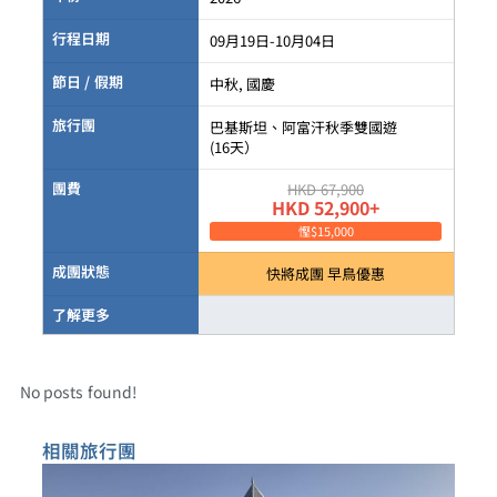
行程日期
09月19日-10月04日
節日 / 假期
中秋, 國慶
旅行團
巴基斯坦、阿富汗秋季雙國遊
(16天）
團費
HKD 67,900
HKD 52,900+
慳$15,000
成團狀態
快將成團 早鳥優惠
了解更多
No posts found!
相關旅行團​