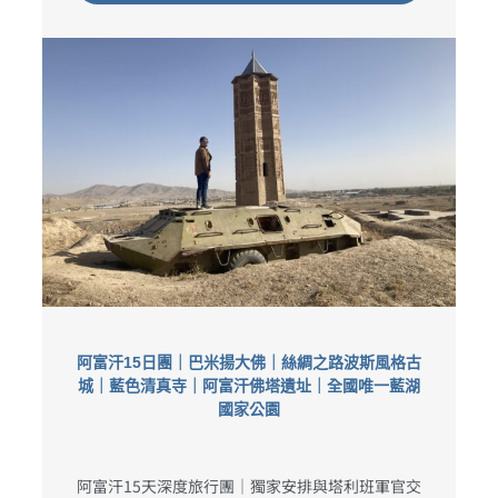
阿富汗15日團｜巴米揚大佛｜絲綢之路波斯風格古
城｜藍色清真寺｜阿富汗佛塔遺址｜全國唯一藍湖
國家公園
阿富汗15天深度旅行團｜獨家安排與塔利班軍官交