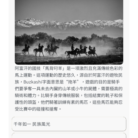
阿富汗的國技「馬背叼羊」是一項激烈且充滿傳統色彩的
馬上運動。這項運動的歷史悠久，源自於阿富汗的遊牧民
族，Buzkashi字面意思是“拖羊”，遊戲的目的是騎手
們要爭奪一具未去內臟的山羊或小牛的屍體，需要極高的
騎術和體力。比騎手身穿傳統服裝，包括結實的靴子和保
護性的頭盔，他們騎著訓練有素的馬匹，這些馬匹能夠忍
受比賽中的碰撞和搶奪。
千年如一 民族風光​