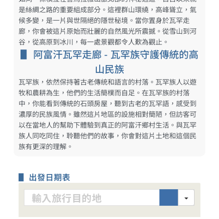
是絲綢之路的重要組成部分。這裡群山環繞，高峰聳立，氣
候多變，是一片與世隔絕的隱世秘境。當你置身於瓦罕走
廊，你會被這片原始而壯麗的自然風光所震撼。從雪山到河
谷，從高原到冰川，每一處景觀都令人歎為觀止。
▋ 阿富汗瓦罕走廊 - 瓦罕族守護傳統的高
山民族
瓦罕族，依然保持著古老傳統和語言的村落。瓦罕族人以遊
牧和農耕為生，他們的生活簡樸而自足。在瓦罕族的村落
中，你能看到傳統的石頭房屋，聽到古老的瓦罕語，感受到
濃厚的民族風情。雖然這片地區的設施相對簡陋，但訪客可
以在當地人的幫助下體驗到真正的阿富汗鄉村生活。與瓦罕
族人同吃同住，聆聽他們的故事，你會對這片土地和這個民
族有更深的理解。
▋ 出發日期表
Search