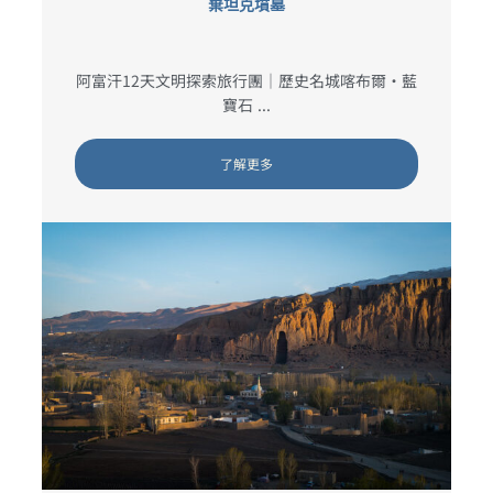
棄坦克墳墓
阿富汗12天文明探索旅行團｜歷史名城喀布爾・藍
寶石 ...
了解更多