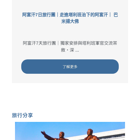
阿富汗7日旅行團｜走進塔利班治下的阿富汗｜ 巴
米揚大佛
阿富汗7天旅行團｜獨家安排與塔利班軍官交流茶
敘・深 ...
了解更多
旅行分享