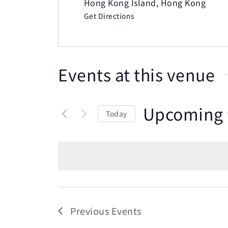
Hong Kong Island
,
Hong Kong
Get Directions
Events at this venue
Upcoming
Today
Select
date.
Previous
Events