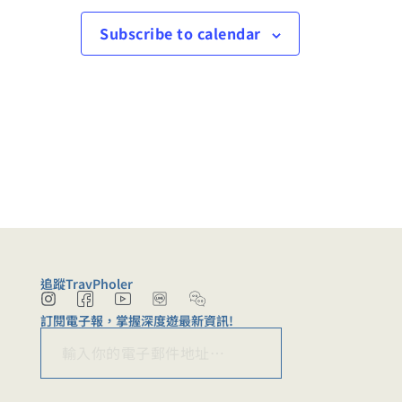
Subscribe to calendar
追蹤TravPholer
I
I
I
W
n
c
c
e
訂閱電子報，掌握深度遊最新資訊!
s
o
o
c
E
t
n
n
h
訂閱
E
a
-
-
m
a
m
g
f
y
t
a
r
a
o
-
a