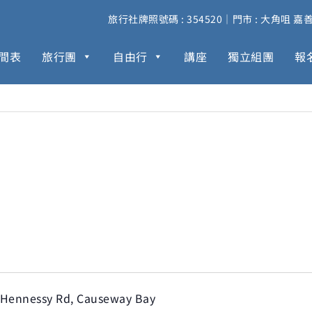
旅行社牌照號碼 : 354520｜門市 : 大角咀 嘉善街 
間表
旅行團
自由行
講座
獨立組團
報
 Hennessy Rd, Causeway Bay