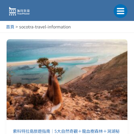
跳
至
主
要
首頁
socotra-travel-information
內
容
索
科
特
拉
島
旅
遊
指
南
｜
5
大
自
然
索科特拉島旅遊指南｜5大自然奇觀＋龍血樹森林＋潟湖秘