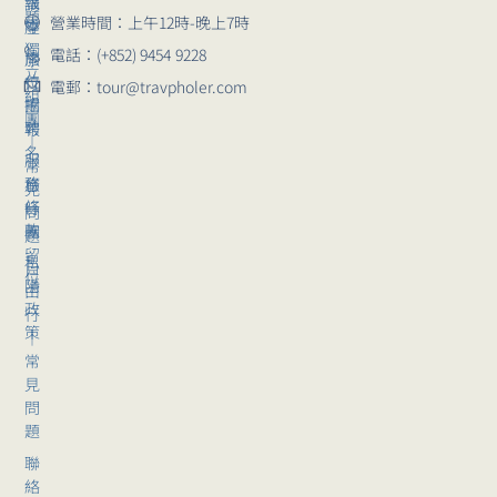
報
講
題
營業時間：上午12時-晚上7時
導
座
獨
電話：(+852) 9454 9228
崗
旅
立
位
行
電郵：tour@travpholer.com
組
招
團
團
聘
報
｜
名
服
常
務
旅
見
條
行
問
款
團
題
留
私
自
位
隱
由
政
行
策
｜
常
見
問
題
聯
絡