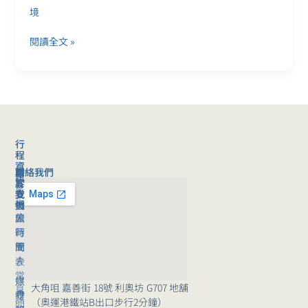
奇
境
觀
＋
閱讀全文 »
龍
血
樹
森
林
＋
潟
行
湖
程
資
秘
聯絡我們
旅
關
訊
境
客
於
旅
支
我
行
援
們
旅
公
團
行
司
時
團
簡
間
｜
介
表
常
媒
旅
大角咀 嘉善街 18號 利奧坊 G707 地舖
見
體
行
（奧運港鐵站B出口步行2分鐘）
問