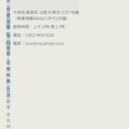
｜
介
表
常
媒
旅
大角咀 嘉善街 18號 利奧坊 G707 地舖
見
體
行
（奧運港鐵站B出口步行2分鐘）
問
報
講
題
營業時間：上午12時-晚上7時
導
座
獨
電話：(+852) 9454 9228
崗
旅
立
位
行
電郵：tour@travpholer.com
組
招
團
團
聘
報
｜
名
服
常
務
旅
見
條
行
問
款
團
題
留
私
自
位
隱
由
政
行
策
｜
常
見
問