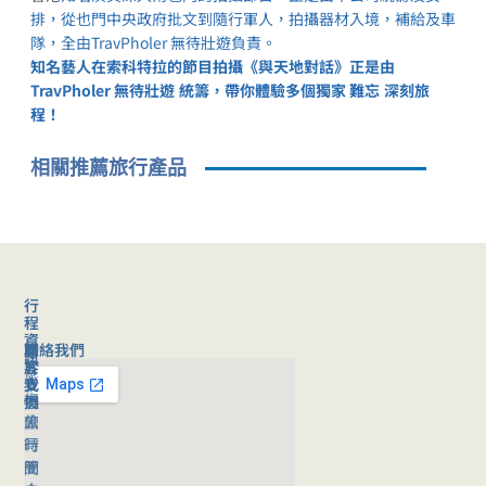
排，從也門中央政府批文到隨行軍人，拍攝器材入境，補給及車
隊，全由TravPholer 無待壯遊負責。
知名藝人在索科特拉的節目拍攝《與天地對話》正是由
TravPholer 無待壯遊 統籌，帶你體驗多個獨家 難忘 深刻旅
程！
相關推薦旅行產品
行
程
資
聯絡我們
旅
關
訊
客
於
旅
支
我
行
援
們
旅
公
團
行
司
時
團
簡
間