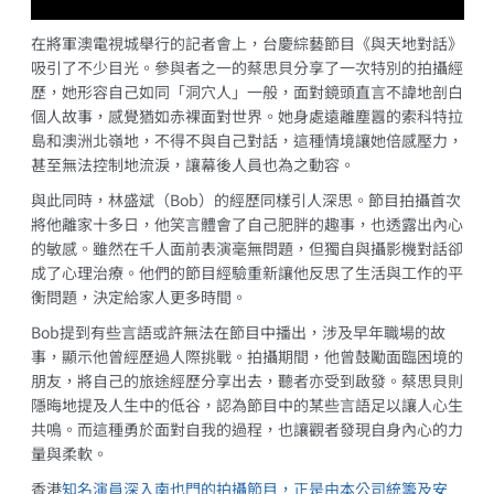
在將軍澳電視城舉行的記者會上，台慶綜藝節目《與天地對話》
吸引了不少目光。參與者之一的蔡思貝分享了一次特別的拍攝經
歷，她形容自己如同「洞穴人」一般，面對鏡頭直言不諱地剖白
個人故事，感覺猶如赤裸面對世界。她身處遠離塵囂的索科特拉
島和澳洲北嶺地，不得不與自己對話，這種情境讓她倍感壓力，
甚至無法控制地流淚，讓幕後人員也為之動容。
與此同時，林盛斌（Bob）的經歷同樣引人深思。節目拍攝首次
將他離家十多日，他笑言體會了自己肥胖的趣事，也透露出內心
的敏感。雖然在千人面前表演毫無問題，但獨自與攝影機對話卻
成了心理治療。他們的節目經驗重新讓他反思了生活與工作的平
衡問題，決定給家人更多時間。
Bob提到有些言語或許無法在節目中播出，涉及早年職場的故
事，顯示他曾經歷過人際挑戰。拍攝期間，他曾鼓勵面臨困境的
朋友，將自己的旅途經歷分享出去，聽者亦受到啟發。蔡思貝則
隱晦地提及人生中的低谷，認為節目中的某些言語足以讓人心生
共鳴。而這種勇於面對自我的過程，也讓觀者發現自身內心的力
量與柔軟。
香港
知名演員深入南也門的拍攝節目，正是由本公司統籌及安