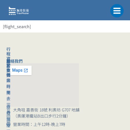
跳
至
主
要
[flight_search]
內
容
行
程
資
聯絡我們
旅
關
訊
客
於
旅
支
我
行
援
們
旅
公
團
行
司
時
團
簡
間
｜
介
表
常
媒
旅
大角咀 嘉善街 18號 利奧坊 G707 地舖
見
體
行
（奧運港鐵站B出口步行2分鐘）
問
報
講
題
營業時間：上午12時-晚上7時
導
座