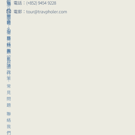
獨
電話：(+852) 9454 9228
崗
旅
立
位
行
電郵：tour@travpholer.com
組
招
團
團
聘
報
｜
名
服
常
務
旅
見
條
行
問
款
團
題
留
私
自
位
隱
由
政
行
策
｜
常
見
問
題
聯
絡
我
們