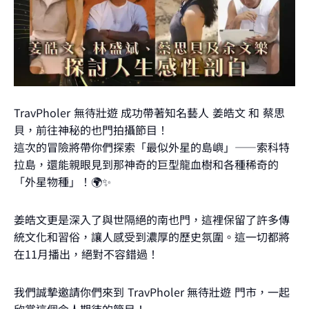
TravPholer 無待壯遊 成功帶著知名藝人 姜皓文 和 蔡思
貝，前往神秘的也門拍攝節目！
這次的冒險將帶你們探索「最似外星的島嶼」——索科特
拉島，還能親眼見到那神奇的巨型龍血樹和各種稀奇的
「外星物種」！🌍✨
姜皓文更是深入了與世隔絕的南也門，這裡保留了許多傳
統文化和習俗，讓人感受到濃厚的歷史氛圍。這一切都將
在11月播出，絕對不容錯過！
我們誠摯邀請你們來到 TravPholer 無待壯遊 門市，一起