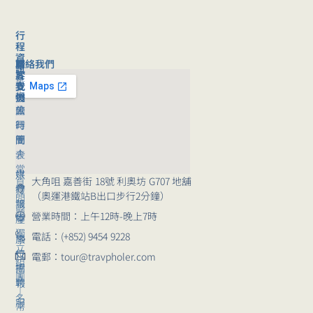
行
程
資
聯絡我們
旅
關
訊
客
於
旅
支
我
行
援
們
旅
公
團
行
司
時
團
簡
間
｜
介
表
常
媒
旅
大角咀 嘉善街 18號 利奧坊 G707 地舖
見
體
行
（奧運港鐵站B出口步行2分鐘）
問
報
講
題
營業時間：上午12時-晚上7時
導
座
獨
電話：(+852) 9454 9228
崗
旅
立
位
行
電郵：tour@travpholer.com
組
招
團
團
聘
報
｜
名
服
常