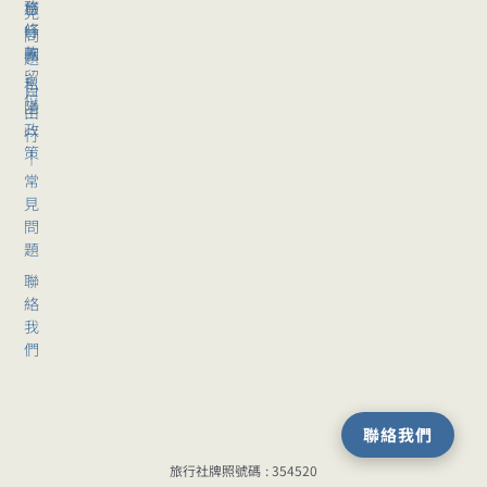
務
旅
見
條
行
問
款
團
題
留
私
自
位
隱
由
政
行
策
｜
常
見
問
題
聯
絡
我
們
聯絡我們
旅行社牌照號碼 : 354520