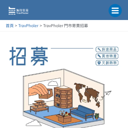
跳
至
主
要
首頁
TravPholer
TravPholer 門市寄賣招募
內
容