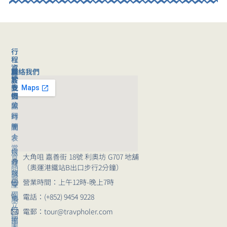
行
程
資
聯絡我們
旅
關
訊
客
於
旅
支
我
行
援
們
旅
公
團
行
司
時
團
簡
間
｜
介
表
常
媒
旅
大角咀 嘉善街 18號 利奧坊 G707 地舖
見
體
行
（奧運港鐵站B出口步行2分鐘）
問
報
講
題
營業時間：上午12時-晚上7時
導
座
獨
電話：(+852) 9454 9228
崗
旅
立
位
行
電郵：tour@travpholer.com
組
招
團
團