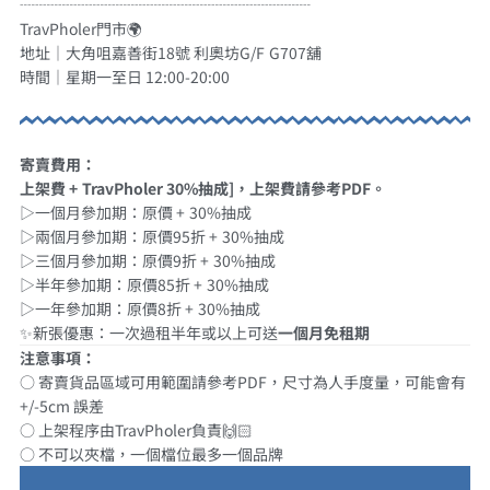
┈┈┈┈┈┈┈┈┈┈┈┈┈┈┈┈┈┈┈
TravPholer門市🌍
地址｜大角咀嘉善街18號 利奧坊G/F G707舖
時間｜星期一至日 12:00-20:00
寄賣費用：
上架費 + TravPholer 30%抽成]，上架費請參考PDF。
▷一個月參加期：原價 + 30%抽成
▷兩個月參加期：原價95折 + 30%抽成
▷三個月參加期：原價9折 + 30%抽成
▷半年參加期：原價85折 +
30
%抽成
▷一年參加期：原價8折 +
30
%抽成
✨新張優惠：一次過租半年或以上可送
一個月免租期
注意事項：
○ 寄賣貨品區域可用範圍請參考PDF，尺寸為人手度量，可能會有
+/-5cm 誤差
○ 上架程序由TravPholer負責🙌🏻
○ 不可以夾檔，一個檔位最多一個品牌