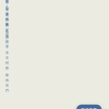
聘
報
｜
名
服
常
務
旅
見
條
行
問
款
團
題
留
私
自
位
隱
由
政
行
策
｜
常
見
問
題
聯
絡
我
們