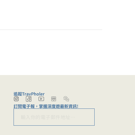
追蹤TravPholer
I
I
I
W
n
c
c
e
訂閱電子報，掌握深度遊最新資訊!
s
o
o
c
E
t
n
n
h
訂閱
E
a
-
-
m
a
m
g
f
y
t
a
r
a
o
-
a
i