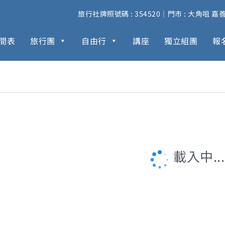
旅行社牌照號碼 : 354520｜門市 : 大角咀 嘉善街 
間表
旅行團
自由行
講座
獨立組團
報
載入中...