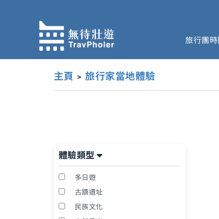
跳
至
主
旅行團時
要
內
容
主頁
旅行家當地體驗
體驗類型
多日遊
古蹟遺址
民族文化